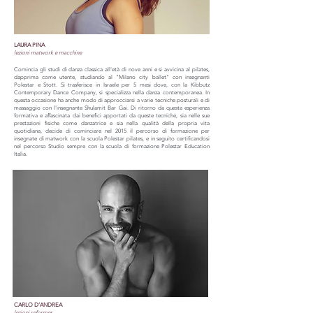
LAURA PINA
lezioni matwork e macchine
Comincia gli studi di danza classica all'età di nove anni e si avvicina al pilates,
dapprima come utente, studiando al "Milano city ballet" con insegnanti
Polestar e Stott. Si trasferisce in Israele per 5 mesi dove, con la Kibbutz
Contemporary Dance Company, si specializza nella danza contemporanea. In
questa occasione ha anche modo di approcciarsi a varie tecniche posturali e di
massaggio con l'insegnante Shulamit Bar Gai. Di ritorno da questa esperienza
formativa e affascinata dai benefici apportati da queste tecniche, sia nelle sue
prestazioni fisiche come danzatrice e sia nella qualità della propria vita
quotidiana, decide di cominciare nel 2015 il percorso di formazione per
insegnate di matwork con la scuola Polestar pilates, e in seguito certificandosi
nel percorso Studio sempre con la scuola di formazione Polestar Education
Italia.
CARLO D’ANDREA
lezioni reformer