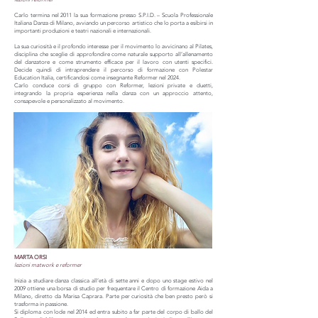
Carlo termina nel 2011 la sua formazione presso S.P.I.D. – Scuola Professionale
Italiana Danza di Milano, avviando un percorso artistico che lo porta a esibirsi in
importanti produzioni e teatri nazionali e internazionali.
La sua curiosità e il profondo interesse per il movimento lo avvicinano al Pilates,
disciplina che sceglie di approfondire come naturale supporto all’allenamento
del danzatore e come strumento efficace per il lavoro con utenti specifici.
Decide quindi di intraprendere il percorso di formazione con Polestar
Education Italia, certificandosi come insegnante Reformer nel 2024.
Carlo conduce corsi di gruppo con Reformer, lezioni private e duetti,
integrando la propria esperienza nella danza con un approccio attento,
consapevole e personalizzato al movimento.
MARTA ORSI
lezioni matwork e reformer
Inizia a studiare danza classica all’età di sette anni e dopo uno stage estivo nel
2009 ottiene una borsa di studio per frequentare il Centro di formazione Aida a
Milano, diretto da Marisa Caprara. Parte per curiosità che ben presto però si
trasforma in passione.
Si diploma con lode nel 2014 ed entra subito a far parte del corpo di ballo del