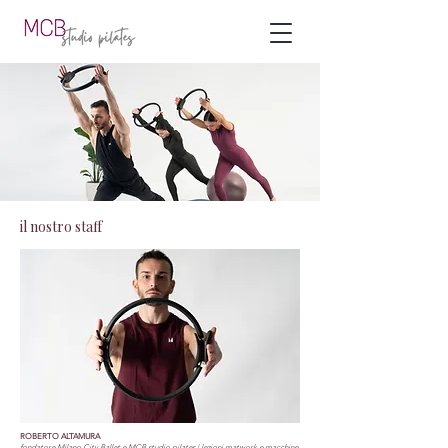
il nostro staff
ROBERTO ALTAMURA
fondatore Milano City Ballet e MCB studio pilates | lezioni matwork e macchine