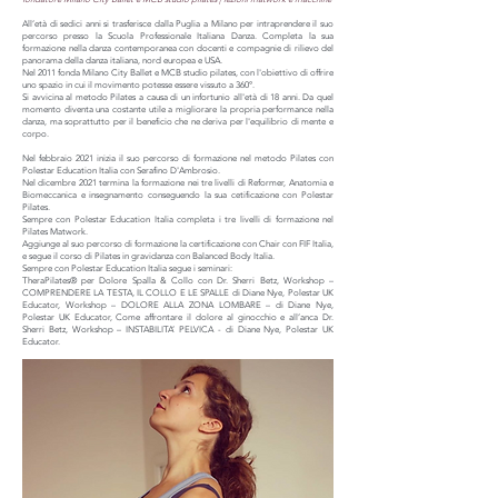
All’età di sedici anni si trasferisce dalla Puglia a Milano per intraprendere il suo
percorso presso la Scuola Professionale Italiana Danza. Completa la sua
formazione nella danza contemporanea con docenti e compagnie di rilievo del
panorama della danza italiana, nord europea e USA.
​Nel 2011 fonda Milano City Ballet e MCB studio pilates, con l'obiettivo di offrire
uno spazio in cui il movimento potesse essere vissuto a 360°.
​Si avvicina al metodo Pilates a causa di un infortunio all'età di 18 anni. Da quel
momento diventa una costante utile a migliorare la propria performance nella
danza, ma soprattutto per il beneficio che ne deriva per l'equilibrio di mente e
corpo.
Nel febbraio 2021 inizia il suo percorso di formazione nel metodo Pilates con
Polestar Education Italia con Serafino D'Ambrosio.
Nel dicembre 2021 termina la formazione nei tre livelli di Reformer, Anatomia e
Biomeccanica e insegnamento conseguendo la sua cetificazione con Polestar
Pilates.
Sempre con Polestar Education Italia completa i tre livelli di formazione nel
Pilates Matwork.
​Aggiunge al suo percorso di formazione la certificazione con Chair con FIF Italia,
e segue il corso di Pilates in gravidanza con Balanced Body Italia.
Sempre con Polestar Education Italia segue i seminari:
TheraPilates® per Dolore Spalla & Collo con Dr. Sherri Betz, Workshop –
COMPRENDERE LA TESTA, IL COLLO E LE SPALLE di Diane Nye, Polestar UK
Educator, Workshop – DOLORE ALLA ZONA LOMBARE – di Diane Nye,
Polestar UK Educator, Come affrontare il dolore al ginocchio e all’anca Dr.
Sherri Betz, Workshop – INSTABILITA’ PELVICA - di Diane Nye, Polestar UK
Educator.