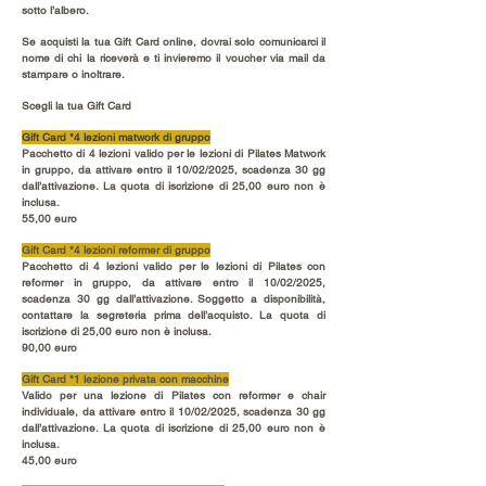
sotto l’albero.
Se acquisti la tua Gift Card online, dovrai solo comunicarci il
nome di chi la riceverà e ti invieremo il voucher via mail da
stampare o inoltrare.
Scegli la tua Gift Card
Gift Card *4 lezioni matwork di gruppo
Pacchetto di 4 lezioni valido per le lezioni di Pilates Matwork
in gruppo, da attivare entro il 10/02/2025, scadenza 30 gg
dall’attivazione. La quota di iscrizione di 25,00 euro non è
inclusa.
55,00 euro
Gift Card *4 lezioni reformer di gruppo
Pacchetto di 4 lezioni valido per le lezioni di Pilates con
reformer in gruppo, da attivare entro il 10/02/2025,
scadenza 30 gg dall’attivazione. Soggetto a disponibilità,
contattare la segreteria prima dell’acquisto. La quota di
iscrizione di 25,00 euro non è inclusa.
90,00 euro
Gift Card *1 lezione privata con macchine
Valido per una lezione di Pilates con reformer e chair
individuale, da attivare entro il 10/02/2025, scadenza 30 gg
dall’attivazione. La quota di iscrizione di 25,00 euro non è
inclusa.
45,00 euro